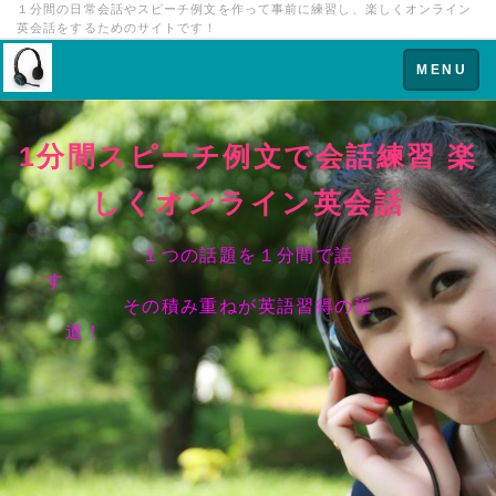
１分間の日常会話やスピーチ例文を作って事前に練習し、楽しくオンライン
英会話をするためのサイトです！
Toggle
MENU
navigation
1分間スピーチ例文で会話練習 楽
しくオンライン英会話
１つの話題を１分間で話
す
その積み重ねが英語習得の近
道！