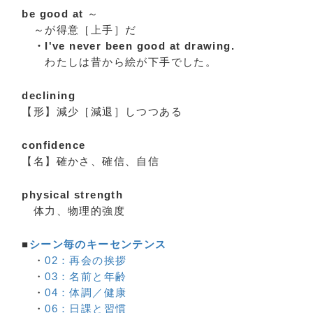
be good at
～
～が得意［上手］だ
・I've never been good at drawing.
わたしは昔から絵が下手でした。
declining
【形】減少［減退］しつつある
confidence
【名】確かさ、確信、自信
physical strength
体力、物理的強度
■
シーン毎のキーセンテンス
・
02：再会の挨拶
・
03：名前と年齢
・
04：体調／健康
・
06：日課と習慣